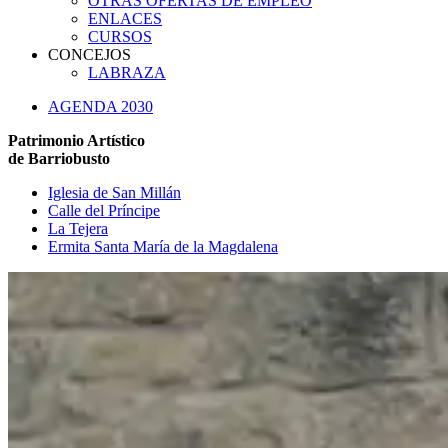
OTRAS OFERTAS DE EMPLEO
ENLACES
CURSOS
CONCEJOS
LABRAZA
AGENDA 2030
Patrimonio Artístico
de Barriobusto
Iglesia de San Millán
Calle del Príncipe
La Tejera
Ermita Santa María de la Magdalena