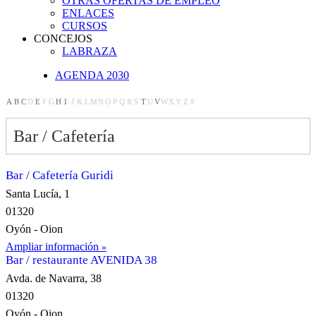
OTRAS OFERTAS DE EMPLEO
ENLACES
CURSOS
CONCEJOS
LABRAZA
AGENDA 2030
A
B
C
D
E
F
G
H
I
J
K
L
M
N
O
P
Q
R
S
T
U
V
W
X
Y
Z
#
Bar / Cafetería
Bar / Cafetería Guridi
Santa Lucía, 1
01320
Oyón - Oion
Ampliar información
Bar / restaurante AVENIDA 38
Avda. de Navarra, 38
01320
Oyón - Oion