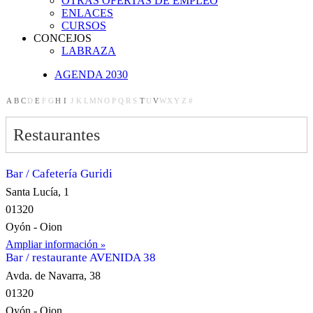
OTRAS OFERTAS DE EMPLEO
ENLACES
CURSOS
CONCEJOS
LABRAZA
AGENDA 2030
A
B
C
D
E
F
G
H
I
J
K
L
M
N
O
P
Q
R
S
T
U
V
W
X
Y
Z
#
Restaurantes
Bar / Cafetería Guridi
Santa Lucía, 1
01320
Oyón - Oion
Ampliar información
Bar / restaurante AVENIDA 38
Avda. de Navarra, 38
01320
Oyón - Oion