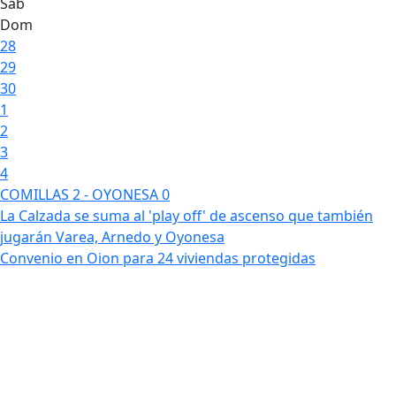
Sáb
Dom
28
29
30
1
2
3
4
COMILLAS 2 - OYONESA 0
La Calzada se suma al 'play off' de ascenso que también
jugarán Varea, Arnedo y Oyonesa
Convenio en Oion para 24 viviendas protegidas