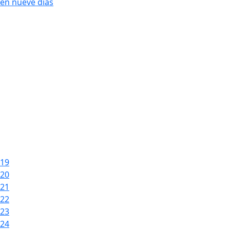
en nueve días
19
20
21
22
23
24