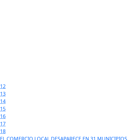
12
13
14
15
16
17
18
EL COMERCIO LOCAL DESAPARECE EN 31 MUNICIPIOS