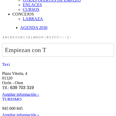
OTRAS OFERTAS DE EMPLEO
ENLACES
CURSOS
CONCEJOS
LABRAZA
AGENDA 2030
A
B
C
D
E
F
G
H
I
J
K
L
M
N
O
P
Q
R
S
T
U
V
W
X
Y
Z
#
Empiezan con T
Taxi
Plaza Vitoria, 4
01320
Oyón - Oion
639 703 319
Tlf.:
Ampliar información
TURISMO
945 600 845
Ampliar información