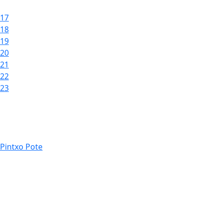
17
18
19
20
21
22
23
Pintxo Pote