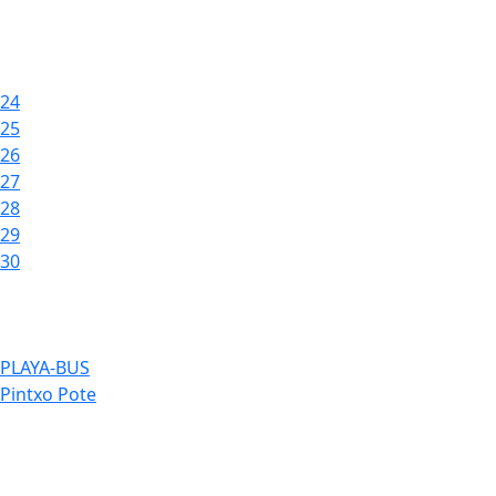
24
25
26
27
28
29
30
PLAYA-BUS
Pintxo Pote