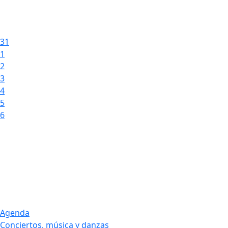
31
1
2
3
4
5
6
Agenda
Conciertos, música y danzas