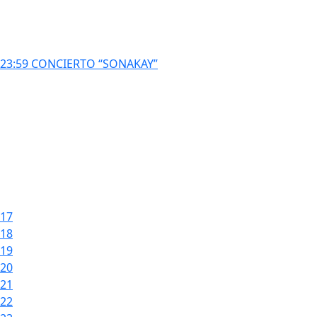
23:59 CONCIERTO “SONAKAY”
17
18
19
20
21
22